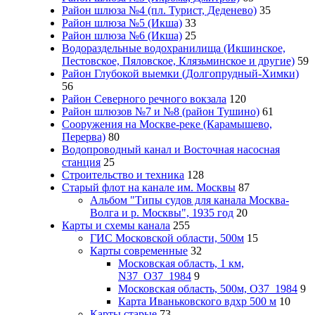
Район шлюза №4 (пл. Турист, Деденево)
35
Район шлюза №5 (Икша)
33
Район шлюза №6 (Икша)
25
Водораздельные водохранилища (Икшинское,
Пестовское, Пяловское, Клязьминское и другие)
59
Район Глубокой выемки (Долгопрудный-Химки)
56
Район Северного речного вокзала
120
Район шлюзов №7 и №8 (район Тушино)
61
Сооружения на Москве-реке (Карамышево,
Перерва)
80
Водопроводный канал и Восточная насосная
станция
25
Строительство и техника
128
Старый флот на канале им. Москвы
87
Альбом "Типы судов для канала Москва-
Волга и р. Москвы", 1935 год
20
Карты и схемы канала
255
ГИС Московcкой области, 500м
15
Карты современные
32
Московская область, 1 км,
N37_O37_1984
9
Московская область, 500м, О37_1984
9
Карта Иваньковского вдхр 500 м
10
Карты старые
73