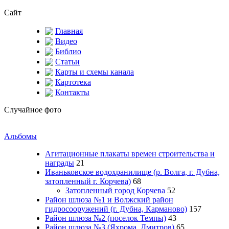
Сайт
Главная
Видео
Библио
Статьи
Карты и схемы канала
Картотека
Контакты
Случайное фото
Альбомы
Агитационные плакаты времен строительства и
награды
21
Иваньковское водохранилище (р. Волга, г. Дубна,
затопленный г. Корчева)
68
Затопленный город Корчева
52
Район шлюза №1 и Волжский район
гидросооружений (г. Дубна, Карманово)
157
Район шлюза №2 (поселок Темпы)
43
Район шлюза №3 (Яхрома, Дмитров)
65