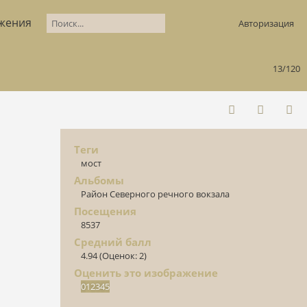
жения
Авторизация
13/120
Теги
мост
Альбомы
Район Северного речного вокзала
Посещения
8537
Средний балл
4.94
(Оценок: 2)
Оценить это изображение