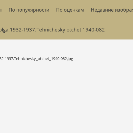
ы
По популярности
По оценкам
Недавние изобра
olga.1932-1937.Tehnichesky otchet 1940-082