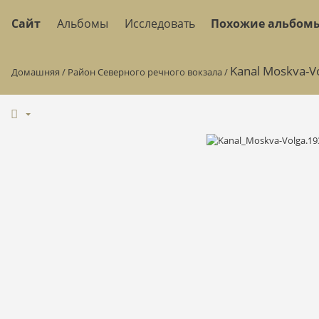
Сайт
Альбомы
Исследовать
Похожие альбом
Kanal Moskva-V
Домашняя
/
Район Северного речного вокзала
/