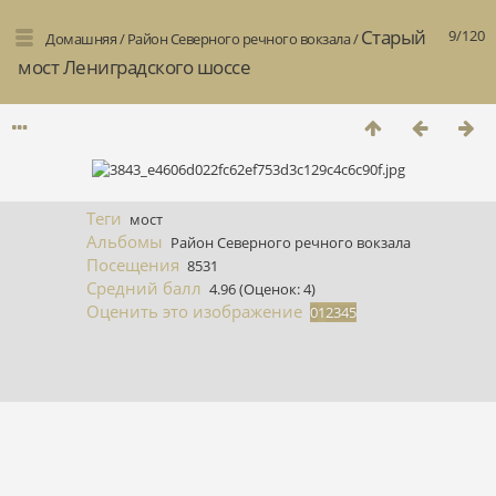
Старый
9/120
Домашняя
/
Район Северного речного вокзала
/
мост Лениградского шоссе
Теги
мост
Альбомы
Район Северного речного вокзала
Посещения
8531
Средний балл
4.96
(Оценок: 4)
Оценить это изображение