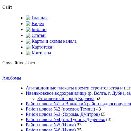
Сайт
Главная
Видео
Библио
Статьи
Карты и схемы канала
Картотека
Контакты
Случайное фото
Альбомы
Агитационные плакаты времен строительства и на
Иваньковское водохранилище (р. Волга, г. Дубна, з
Затопленный город Корчева
52
Район шлюза №1 и Волжский район гидросооружени
Район шлюза №2 (поселок Темпы)
43
Район шлюза №3 (Яхрома, Дмитров)
65
Район шлюза №4 (пл. Турист, Деденево)
35
Район шлюза №5 (Икша)
33
Район шлюза №6 (Икша)
25