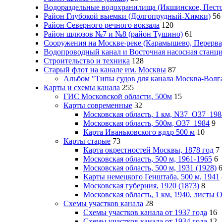
Водораздельные водохранилища (Икшинское, Пестов
Район Глубокой выемки (Долгопрудный-Химки)
56
Район Северного речного вокзала
120
Район шлюзов №7 и №8 (район Тушино)
61
Сооружения на Москве-реке (Карамышево, Перерва
Водопроводный канал и Восточная насосная станц
Строительство и техника
128
Старый флот на канале им. Москвы
87
Альбом "Типы судов для канала Москва-Волга
Карты и схемы канала
255
ГИС Московcкой области, 500м
15
Карты современные
32
Московская область, 1 км, N37_O37_198
Московская область, 500м, О37_1984
9
Карта Иваньковского вдхр 500 м
10
Карты старые
73
Карта окрестностей Москвы, 1878 год
7
Московская область, 500 м, 1961-1965
6
Московская область, 500 м, 1931 (1928)
Карты немецкого Генштаба, 500 м, 1941
Московская губерния, 1920 (1873)
8
Московская область, 1 км, 1940, листы
Схемы участков канала
28
Схемы участков канала от 1937 года
16
Схемы участков канала от 1934 года
12