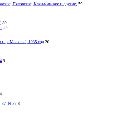
ское, Пяловское, Клязьминское и другие)
59
)
80
ия
25
 и р. Москвы", 1935 год
20
4
9
6
4
 О-37_N-37
8