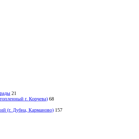
грады
21
атопленный г. Корчева)
68
й (г. Дубна, Карманово)
157