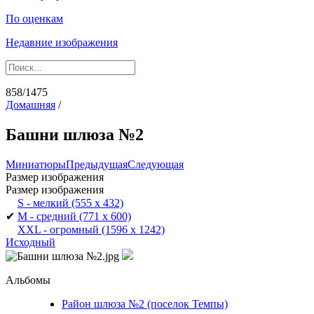
По оценкам
Недавние изображения
858/1475
Домашняя
/
Башни шлюза №2
Миниатюры
Предыдущая
Следующая
Размер изображения
Размер изображения
S - мелкий
(555 x 432)
✔
M - средний
(771 x 600)
XXL - огромный
(1596 x 1242)
Исходный
Альбомы
Район шлюза №2 (поселок Темпы)