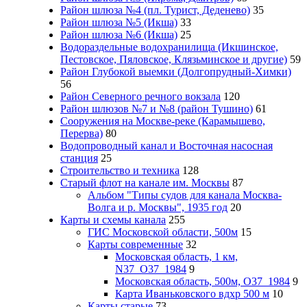
Район шлюза №4 (пл. Турист, Деденево)
35
Район шлюза №5 (Икша)
33
Район шлюза №6 (Икша)
25
Водораздельные водохранилища (Икшинское,
Пестовское, Пяловское, Клязьминское и другие)
59
Район Глубокой выемки (Долгопрудный-Химки)
56
Район Северного речного вокзала
120
Район шлюзов №7 и №8 (район Тушино)
61
Сооружения на Москве-реке (Карамышево,
Перерва)
80
Водопроводный канал и Восточная насосная
станция
25
Строительство и техника
128
Старый флот на канале им. Москвы
87
Альбом "Типы судов для канала Москва-
Волга и р. Москвы", 1935 год
20
Карты и схемы канала
255
ГИС Московcкой области, 500м
15
Карты современные
32
Московская область, 1 км,
N37_O37_1984
9
Московская область, 500м, О37_1984
9
Карта Иваньковского вдхр 500 м
10
Карты старые
73