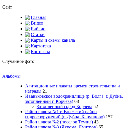
Сайт
Главная
Видео
Библио
Статьи
Карты и схемы канала
Картотека
Контакты
Случайное фото
Альбомы
Агитационные плакаты времен строительства и
награды
21
Иваньковское водохранилище (р. Волга, г. Дубна,
затопленный г. Корчева)
68
Затопленный город Корчева
52
Район шлюза №1 и Волжский район
гидросооружений (г. Дубна, Карманово)
157
Район шлюза №2 (поселок Темпы)
43
Район шлюза №3 (Яхрома, Дмитров)
65