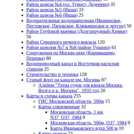
Район шлюза №4 (пл. Турист, Деденево)
35
Район шлюза №5 (Икша)
33
Район шлюза №6 (Икша)
25
Водораздельные водохранилища (Икшинское,
Пестовское, Пяловское, Клязьминское и другие)
59
Район Глубокой выемки (Долгопрудный-Химки)
56
Район Северного речного вокзала
120
Район шлюзов №7 и №8 (район Тушино)
61
Сооружения на Москве-реке (Карамышево,
Перерва)
80
Водопроводный канал и Восточная насосная
станция
25
Строительство и техника
128
Старый флот на канале им. Москвы
87
Альбом "Типы судов для канала Москва-
Волга и р. Москвы", 1935 год
20
Карты и схемы канала
255
ГИС Московcкой области, 500м
15
Карты современные
32
Московская область, 1 км,
N37_O37_1984
9
Московская область, 500м, О37_1984
9
Карта Иваньковского вдхр 500 м
10
Карты старые
73