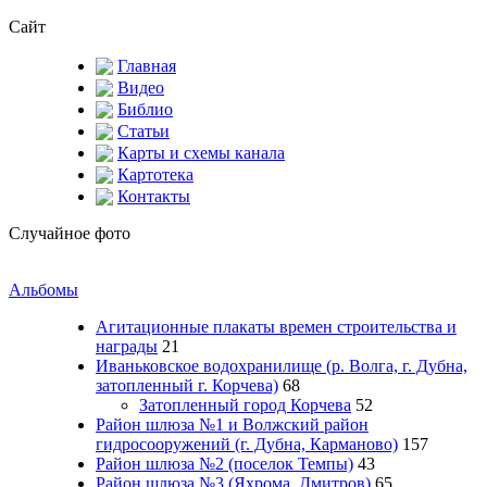
Сайт
Главная
Видео
Библио
Статьи
Карты и схемы канала
Картотека
Контакты
Случайное фото
Альбомы
Агитационные плакаты времен строительства и
награды
21
Иваньковское водохранилище (р. Волга, г. Дубна,
затопленный г. Корчева)
68
Затопленный город Корчева
52
Район шлюза №1 и Волжский район
гидросооружений (г. Дубна, Карманово)
157
Район шлюза №2 (поселок Темпы)
43
Район шлюза №3 (Яхрома, Дмитров)
65