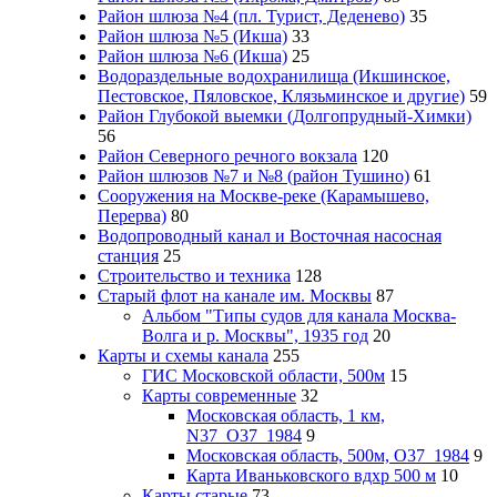
Район шлюза №4 (пл. Турист, Деденево)
35
Район шлюза №5 (Икша)
33
Район шлюза №6 (Икша)
25
Водораздельные водохранилища (Икшинское,
Пестовское, Пяловское, Клязьминское и другие)
59
Район Глубокой выемки (Долгопрудный-Химки)
56
Район Северного речного вокзала
120
Район шлюзов №7 и №8 (район Тушино)
61
Сооружения на Москве-реке (Карамышево,
Перерва)
80
Водопроводный канал и Восточная насосная
станция
25
Строительство и техника
128
Старый флот на канале им. Москвы
87
Альбом "Типы судов для канала Москва-
Волга и р. Москвы", 1935 год
20
Карты и схемы канала
255
ГИС Московcкой области, 500м
15
Карты современные
32
Московская область, 1 км,
N37_O37_1984
9
Московская область, 500м, О37_1984
9
Карта Иваньковского вдхр 500 м
10
Карты старые
73