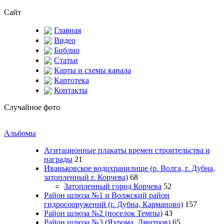
Сайт
Главная
Видео
Библио
Статьи
Карты и схемы канала
Картотека
Контакты
Случайное фото
Альбомы
Агитационные плакаты времен строительства и
награды
21
Иваньковское водохранилище (р. Волга, г. Дубна,
затопленный г. Корчева)
68
Затопленный город Корчева
52
Район шлюза №1 и Волжский район
гидросооружений (г. Дубна, Карманово)
157
Район шлюза №2 (поселок Темпы)
43
Район шлюза №3 (Яхрома, Дмитров)
65