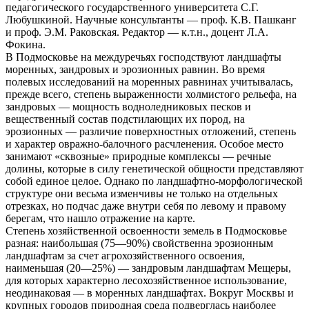
педагогического государственного университета С.Г.
Любушкиной. Научные консультанты — проф. К.В. Пашканг
и проф. Э.М. Раковская. Редактор — к.т.н., доцент Л.А.
Фокина.
В Подмосковье на междуречьях господствуют ландшафты
моренных, зандровых и эрозионных равнин. Во время
полевых исследований на моренных равнинах учитывалась,
прежде всего, степень выраженности холмистого рельефа, на
зандровых — мощность водноледниковых песков и
вещественный состав подстилающих их пород, на
эрозионных — различие поверхностных отложений, степень
и характер овражно-балочного расчленения. Особое место
занимают «сквозные» природные комплексы — речные
долины, которые в силу генетической общности представляют
собой единое целое. Однако по ландшафтно-морфологической
структуре они весьма изменчивы не только на отдельных
отрезках, но подчас даже внутри себя по левому и правому
берегам, что нашло отражение на карте.
Степень хозяйственной освоенности земель в Подмосковье
разная: наибольшая (75—90%) свойственна эрозионным
ландшафтам за счет агрохозяйственного освоения,
наименьшая (20—25%) — зандровым ландшафтам Мещеры,
для которых характерно лесохозяйственное использование,
неодинаковая — в моренных ландшафтах. Вокруг Москвы и
крупных городов природная среда подверглась наиболее