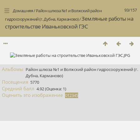
93/157
Домашняя
/
Район шлюза №1 и Волжский район
Земляные работы на
гидросооружений (г. Дубна, Карманово)
/
строительстве Иваньковской ГЭС
Альбомы
Район шлюза №1 и Волжский район гидросооружений (г.
Дубна, Карманово)
Посещения
5770
Средний балл
4.92
(Оценка: 1)
Оценить это изображение