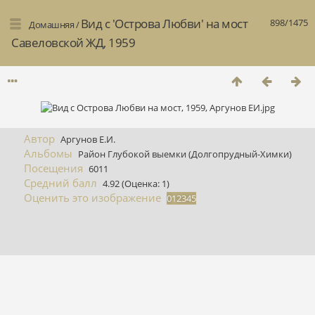
Вид с 'Острова Любви' на мост
898/1475
Домашняя
/
Савеловской ЖД, 1959
Автор
Аргунов Е.И.
Альбомы
Район Глубокой выемки (Долгопрудный-Химки)
Посещения
6011
Средний балл
4.92
(Оценка: 1)
Оценить это изображение