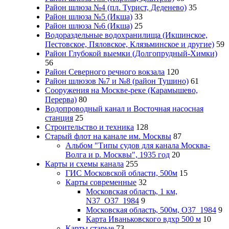
Район шлюза №4 (пл. Турист, Деденево)
35
Район шлюза №5 (Икша)
33
Район шлюза №6 (Икша)
25
Водораздельные водохранилища (Икшинское,
Пестовское, Пяловское, Клязьминское и другие)
59
Район Глубокой выемки (Долгопрудный-Химки)
56
Район Северного речного вокзала
120
Район шлюзов №7 и №8 (район Тушино)
61
Сооружения на Москве-реке (Карамышево,
Перерва)
80
Водопроводный канал и Восточная насосная
станция
25
Строительство и техника
128
Старый флот на канале им. Москвы
87
Альбом "Типы судов для канала Москва-
Волга и р. Москвы", 1935 год
20
Карты и схемы канала
255
ГИС Московcкой области, 500м
15
Карты современные
32
Московская область, 1 км,
N37_O37_1984
9
Московская область, 500м, О37_1984
9
Карта Иваньковского вдхр 500 м
10
Карты старые
73