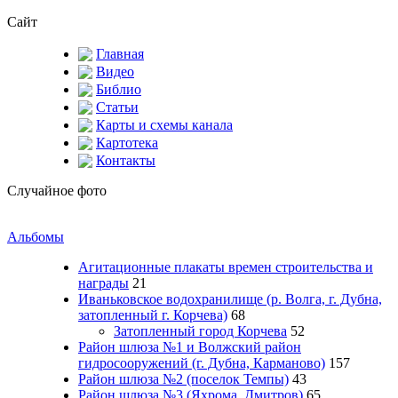
Сайт
Главная
Видео
Библио
Статьи
Карты и схемы канала
Картотека
Контакты
Случайное фото
Альбомы
Агитационные плакаты времен строительства и
награды
21
Иваньковское водохранилище (р. Волга, г. Дубна,
затопленный г. Корчева)
68
Затопленный город Корчева
52
Район шлюза №1 и Волжский район
гидросооружений (г. Дубна, Карманово)
157
Район шлюза №2 (поселок Темпы)
43
Район шлюза №3 (Яхрома, Дмитров)
65