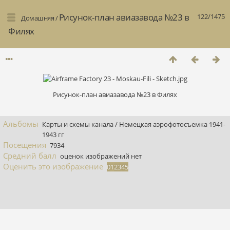
Рисунок-план авиазавода №23 в
122/1475
Домашняя
/
Филях
Рисунок-план авиазавода №23 в Филях
Альбомы
Карты и схемы канала
/
Немецкая аэрофотосъемка 1941-
1943 гг
Посещения
7934
Средний балл
оценок изображений нет
Оценить это изображение