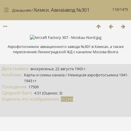
Химки. Авиазавод №301
118/1475
Домашняя
/
Аэрофотоснимок авиационного завода №301 в Химках, а также
пересечения Ленинградской ЖД с каналом Москва-Волга
Дата съемки
воскресенье, 22 августа 1943 г.
Альбомы
Карты и схемы канала
/
Немецкая аэрофотосъемка 1941-
1943 гг
Посещения
17509
Средний балл
4.51
(Оценок: 3)
Оценить это изображение