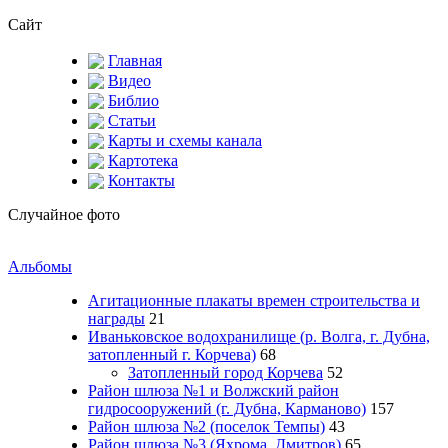
Сайт
Главная
Видео
Библио
Статьи
Карты и схемы канала
Картотека
Контакты
Случайное фото
Альбомы
Агитационные плакаты времен строительства и
награды
21
Иваньковское водохранилище (р. Волга, г. Дубна,
затопленный г. Корчева)
68
Затопленный город Корчева
52
Район шлюза №1 и Волжский район
гидросооружений (г. Дубна, Карманово)
157
Район шлюза №2 (поселок Темпы)
43
Район шлюза №3 (Яхрома, Дмитров)
65