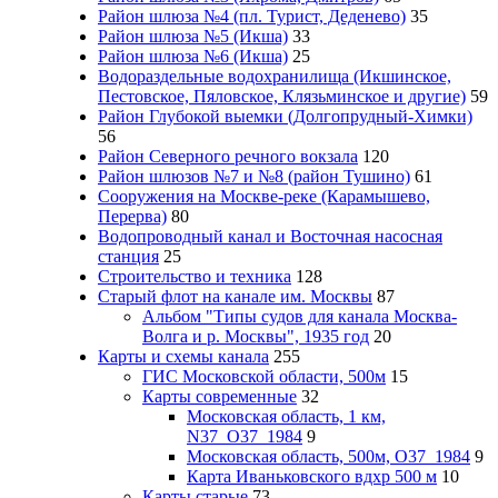
Район шлюза №4 (пл. Турист, Деденево)
35
Район шлюза №5 (Икша)
33
Район шлюза №6 (Икша)
25
Водораздельные водохранилища (Икшинское,
Пестовское, Пяловское, Клязьминское и другие)
59
Район Глубокой выемки (Долгопрудный-Химки)
56
Район Северного речного вокзала
120
Район шлюзов №7 и №8 (район Тушино)
61
Сооружения на Москве-реке (Карамышево,
Перерва)
80
Водопроводный канал и Восточная насосная
станция
25
Строительство и техника
128
Старый флот на канале им. Москвы
87
Альбом "Типы судов для канала Москва-
Волга и р. Москвы", 1935 год
20
Карты и схемы канала
255
ГИС Московcкой области, 500м
15
Карты современные
32
Московская область, 1 км,
N37_O37_1984
9
Московская область, 500м, О37_1984
9
Карта Иваньковского вдхр 500 м
10
Карты старые
73