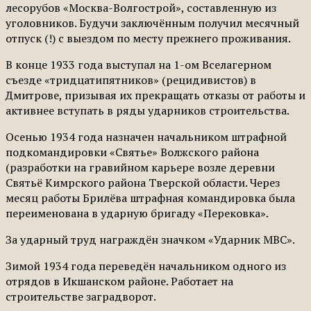
лесорубов «Москва-Волгострой», составленную из
уголовников. Будучи заключённым получил месячный
отпуск (!) с выездом по месту прежнего проживания.
В конце 1933 года выступал на 1-ом Вселагерном
съезде «тридцатипятников» (рецидивистов) в
Дмитрове, призывая их прекращать отказы от работы и
активнее вступать в ряды ударников строительства.
Осенью 1934 года назначен начальником штрафной
подкомандировки «Святье» Волжского района
(разработки на гравийном карьере возле деревни
Святьё Кимрского района Тверской области. Через
месяц работы Брилёва штрафная командировка была
переименована в ударную бригаду «Перековка».
За ударный труд награждён значком «Ударник МВС».
Зимой 1934 года переведён начальником одного из
отрядов в Икшанском районе. Работает на
строительстве заградворот.