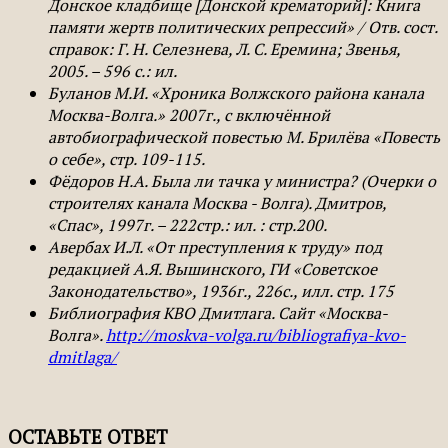
Донское кладбище [Донской крематорий]: Книга
памяти жертв политических репрессий» / Отв. сост.
справок: Г. Н. Селезнева, Л. С. Еремина; Звенья,
2005. – 596 с.: ил.
Буланов М.И. «Хроника Волжского района канала
Москва-Волга.» 2007г., с включённой
автобиографической повестью М. Брилёва «Повесть
о себе», стр. 109-115.
Фёдоров Н.А. Была ли тачка у министра? (Очерки о
строителях канала Москва - Волга). Дмитров,
«Спас», 1997г. – 222стр.: ил. : стр.200.
Авербах И.Л. «От преступления к труду» под
редакцией А.Я. Вышинского, ГИ «Советское
Законодательство», 1936г., 226с., илл. стр. 175
Библиография КВО Дмитлага. Сайт «Москва-
Волга».
http://moskva-volga.ru/bibliografiya-kvo-
dmitlaga/
ОСТАВЬТЕ ОТВЕТ